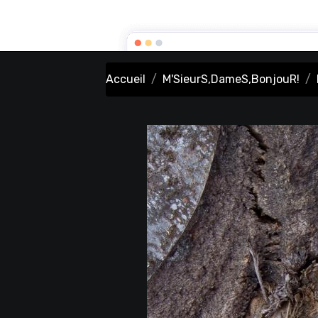
DrinePhotography
Accueil
M'SieurS,DameS,BonjouR!