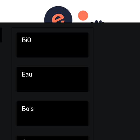
PhotO-ExpO
AgendA
LivrE d'oR
ContacT
BiO
Eau
Bois