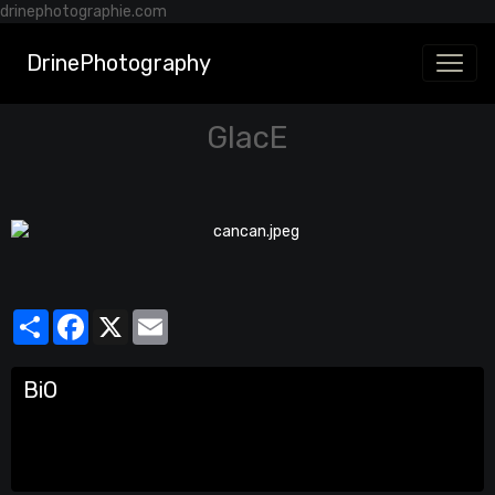
drinephotographie.com
DrinePhotography
GlacE
Partager
Facebook
X
Email
BiO