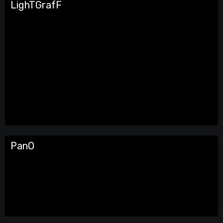
LighTGrafF
PanO