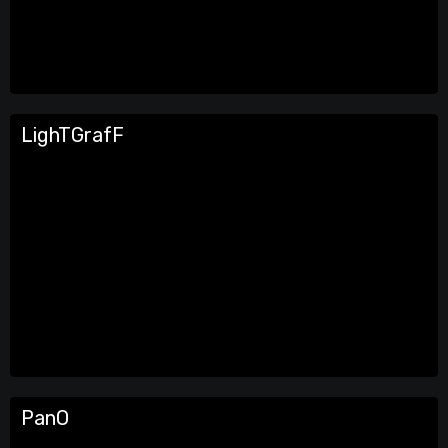
LighTGrafF
PanO