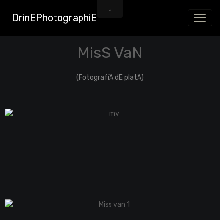
DrinEPhotographiE
MisS VaN
(FotografíA dE platA)