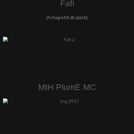
Fafi
(FotografíA dE platA)
MtH PlumE MC