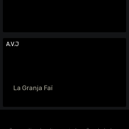
A.V.J
La Granja Faï