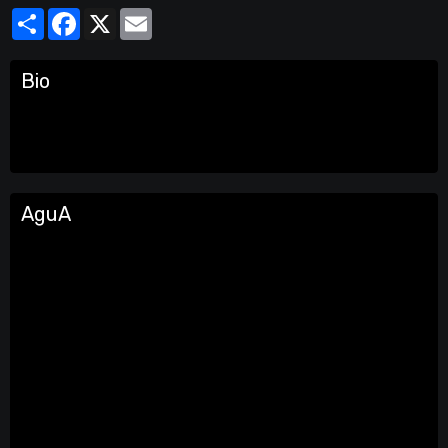
Partager
Facebook
X
Email
Bio
AguA