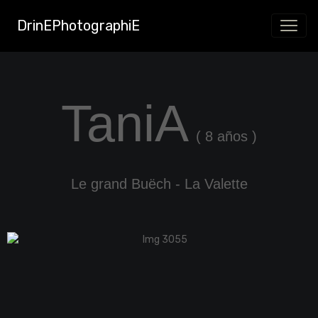
DrinEPhotographiE
TaniA
( 8 años )
Le grand Buëch - La Valette