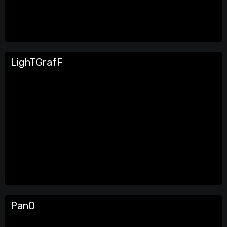
LighTGrafF
PanO