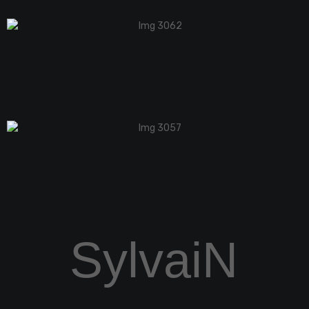
SylvaiN